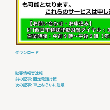
ダウンロード
犯罪情報官速報
投
前の記事:
固定電話対策
稿
次の記事:
車上ねらいに注意
ナ
ビ
ゲ
ー