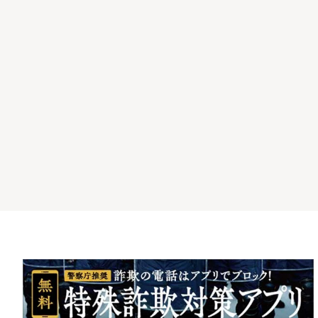
シ
ョ
ン