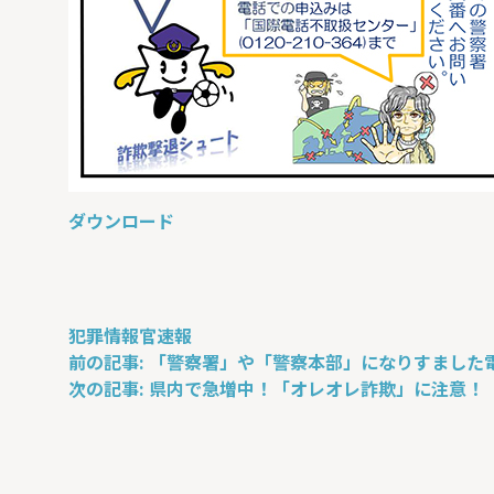
ダウンロード
犯罪情報官速報
投
前の記事:
「警察署」や「警察本部」になりすました
稿
次の記事:
県内で急増中！「オレオレ詐欺」に注意！
ナ
ビ
ゲ
ー