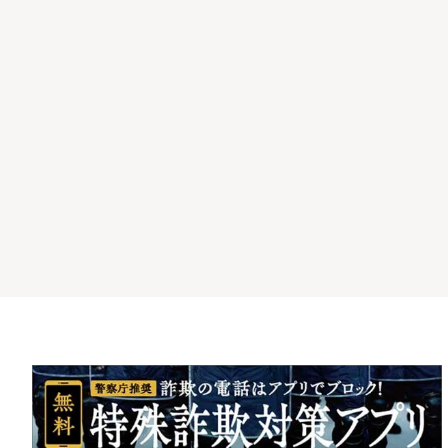
シ
ョ
ン